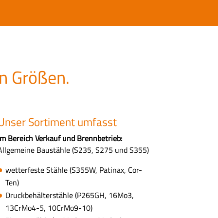
en Größen.
Unser Sortiment umfasst
Im Bereich Verkauf und Brennbetrieb:
Allgemeine Baustähle (S235, S275 und S355)
wetterfeste Stähle (S355W, Patinax, Cor-
Ten)
Druckbehälterstähle (P265GH, 16Mo3,
13CrMo4-5, 10CrMo9-10)