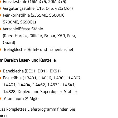
Einsatzstähle (16MnCr5, 20MnCr5)
Vergütungsstähle (C15, C45, 42CrMo4)
Feinkornstähle (S355MC, S500MC,
S700MC, S690QL)
Verschleißfeste Stähle
(Raex, Hardox, Dillidur, Brinar, XAR, Fora,
Quard)
Belagbleche (Riffel- und Tränenbleche)
Im Bereich Laser- und Kantteile:
Bandbleche (DC01, DD11, DX51)
Edelstähle (1.3401, 1.4016, 1.4301, 1.4307,
1.4401, 1.4404, 1.4462, 1.4571, 1.4541,
1.4828, Duplex- und Superduplex-Stähle)
Aluminium (AlMg3)
Das komplettes Lieferprogramm finden Sie
hier: